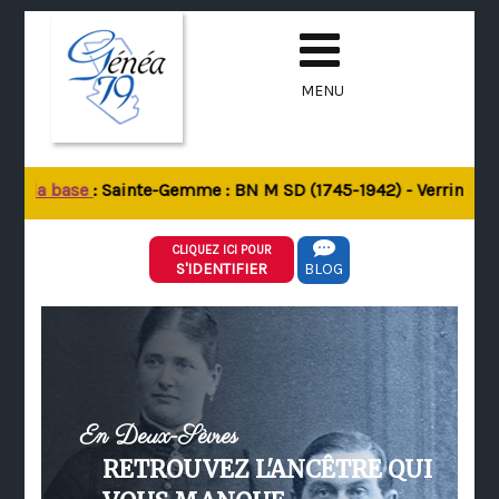
MENU
de la base
: Sainte-Gemme : BN M SD (1745-1942) - Verrines-sou
CLIQUEZ ICI POUR
S'IDENTIFIER
BLOG
En Deux-Sèvres
RETROUVEZ L'ANCÊTRE QUI