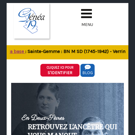
MENU
de la base
: Sainte-Gemme : BN M SD (1745-1942) - Verrines-sou
CLIQUEZ ICI POUR
S'IDENTIFIER
BLOG
En Deux-Sèvres
RETROUVEZ L'ANCÊTRE QUI