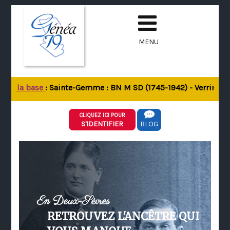
MENU
 de la base
: Sainte-Gemme : BN M SD (1745-1942) - Verrines-so
CLIQUEZ ICI POUR
S'IDENTIFIER
BLOG
En Deux-Sèvres
RETROUVEZ L'ANCÊTRE QUI