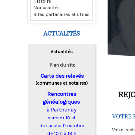
Histoire
Nouveautés
Sites partenaires et utiles
ACTUALITÉS
Actualités
Plan du site
Carte des relevés
(communes et notaires)
REJ
Rencontres
généalogiques
à Parthenay
VOTRE 
samedi 10 et
dimanche 11 octobre
Votre rec
de 10 h à 18 h