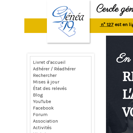
Cercle gé
La revue n° 127
est en ligne.
R
En 
Livret d'accueil
Adhérer / Réadhérer
R
Rechercher
Mises à jour
État des relevés
L
Blog
YouTube
V
Facebook
Forum
Association
Activités