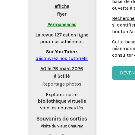
base de do
affiche
ouverte à 
flyer
Recherche
Permanences
s'identifi
bouton Aid
La revue 127
est en ligne
pour nos adhérents.
Cette base
néanmoins
Sur You Tube :
consulter 
découvrez nos Tutoriels
AG le 28 mars 2026
DEVEN
à Scillé
Reportage photos
Explorez notre
bibliothèque virtuelle
voie les nouveautés
Souvenirs de sorties
Visite du vieux Chauray