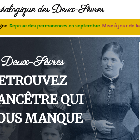
néalogique des Deux-Sèvres
eprise des permanences
en septembre.
M
ise à jour de la bas
Deux-Sèvres
ETROUVEZ
'ANCÊTRE QUI
OUS MANQUE