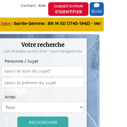
Contact
Aide
CLIQUEZ ICI POUR
BLOG
S'IDENTIFIER
e
: Sainte-Gemme : BN M SD (1745-1942) - Verrines-sous-Celles
Votre recherche
Les champs suivis d'un * sont obligatoires
Personne / Sujet
Actes