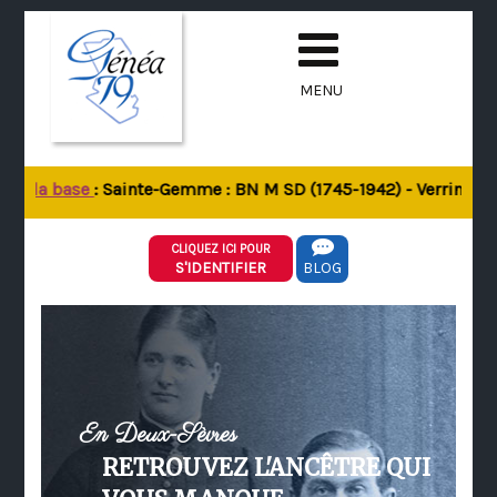
MENU
de la base
: Sainte-Gemme : BN M SD (1745-1942) - Verrines-sou
CLIQUEZ ICI POUR
S'IDENTIFIER
BLOG
En Deux-Sèvres
RETROUVEZ L'ANCÊTRE QUI