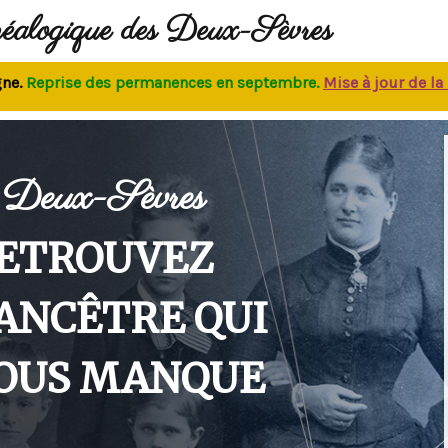
néalogique des Deux-Sèvres
eprise des permanences
en septembre.
M
ise à jour de la bas
Deux-Sèvres
ETROUVEZ
'ANCÊTRE QUI
OUS MANQUE