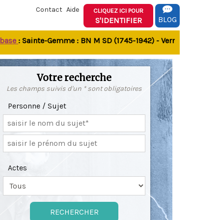
Contact
Aide
CLIQUEZ ICI POUR
BLOG
S'IDENTIFIER
e
: Sainte-Gemme : BN M SD (1745-1942) - Verrines-sous-Celles 
Votre recherche
Les champs suivis d'un * sont obligatoires
Personne / Sujet
Actes