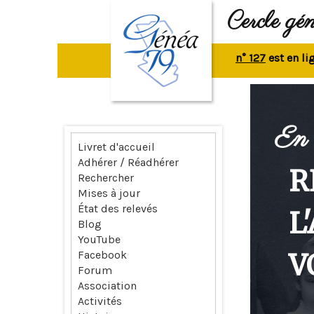
Cercle gé
La revue n° 127
est en ligne.
R
En 
Livret d'accueil
Adhérer / Réadhérer
R
Rechercher
Mises à jour
État des relevés
L
Blog
YouTube
V
Facebook
Forum
Association
Activités