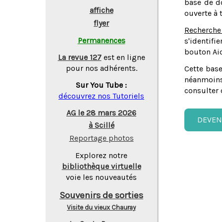
base de do
affiche
ouverte à 
flyer
Recherche
Permanences
s'identifi
bouton Aid
La revue 127
est en ligne
pour nos adhérents.
Cette base
néanmoins
Sur You Tube :
consulter 
découvrez nos Tutoriels
AG le 28 mars 2026
DEVEN
à Scillé
Reportage photos
Explorez notre
bibliothèque virtuelle
voie les nouveautés
Souvenirs de sorties
Visite du vieux Chauray