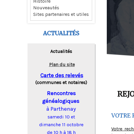
Histoire
Nouveautés
Sites partenaires et utiles
ACTUALITÉS
Actualités
Plan du site
Carte des relevés
(communes et notaires)
REJ
Rencontres
généalogiques
à Parthenay
VOTRE 
samedi 10 et
dimanche 11 octobre
Votre rec
de 10 h à 18 h