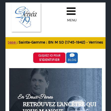
MENU
 la base
: Sainte-Gemme : BN M SD (1745-1942) - Verrines-sous-
CLIQUEZ ICI POUR
S'IDENTIFIER
BLOG
En Deux-Sèvres
RETROUVEZ L'ANCÊTRE QUI