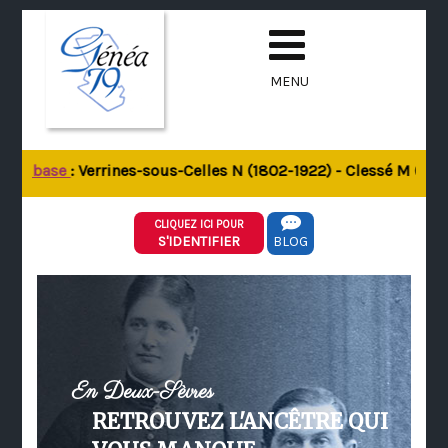
MENU
 la base
: Verrines-sous-Celles N (1802-1922) - Clessé M (1803
CLIQUEZ ICI POUR
S'IDENTIFIER
BLOG
En Deux-Sèvres
RETROUVEZ L'ANCÊTRE QUI