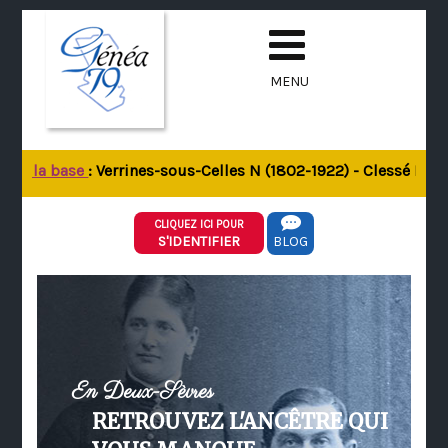
MENU
 de la base
: Verrines-sous-Celles N (1802-1922) - Clessé M (1
CLIQUEZ ICI POUR
S'IDENTIFIER
BLOG
En Deux-Sèvres
RETROUVEZ L'ANCÊTRE QUI