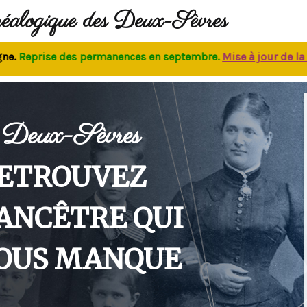
néalogique des Deux-Sèvres
eprise des permanences
en septembre.
M
ise à jour de la bas
Deux-Sèvres
ETROUVEZ
'ANCÊTRE QUI
OUS MANQUE