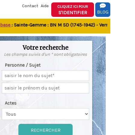
Contact
Aide
CLIQUEZ ICI POUR
BLOG
S'IDENTIFIER
e
: Sainte-Gemme : BN M SD (1745-1942) - Verrines-sous-Celles 
Votre recherche
Les champs suivis d'un * sont obligatoires
Personne / Sujet
Actes