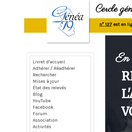
Cercle gé
La revue n° 127
est en ligne.
R
En 
Livret d'accueil
Adhérer / Réadhérer
R
Rechercher
Mises à jour
État des relevés
L
Blog
YouTube
V
Facebook
Forum
Association
Activités