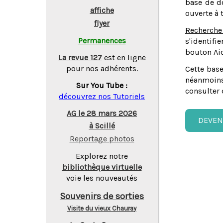
base de do
affiche
ouverte à 
flyer
Recherche
Permanences
s'identifi
bouton Aid
La revue 127
est en ligne
pour nos adhérents.
Cette base
néanmoins
Sur You Tube :
consulter 
découvrez nos Tutoriels
AG le 28 mars 2026
DEVEN
à Scillé
Reportage photos
Explorez notre
bibliothèque virtuelle
voie les nouveautés
Souvenirs de sorties
Visite du vieux Chauray