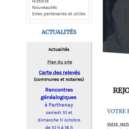
Histoire
Nouveautés
Sites partenaires et utiles
ACTUALITÉS
Actualités
Plan du site
Carte des relevés
(communes et notaires)
REJ
Rencontres
généalogiques
à Parthenay
VOTRE 
samedi 10 et
dimanche 11 octobre
Votre rec
de 10 h à 18 h