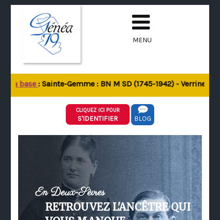
MENU
de la base
: Sainte-Gemme : BN M SD (1745-1942) - Verrines-sou
CLIQUEZ ICI POUR
S'IDENTIFIER
BLOG
En Deux-Sèvres
RETROUVEZ L'ANCÊTRE QUI