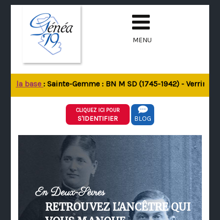
MENU
 de la base
: Sainte-Gemme : BN M SD (1745-1942) - Verrines-so
CLIQUEZ ICI POUR
S'IDENTIFIER
BLOG
En Deux-Sèvres
RETROUVEZ L'ANCÊTRE QUI