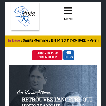
MENU
 de la base
: Sainte-Gemme : BN M SD (1745-1942) - Verrines-so
CLIQUEZ ICI POUR
S'IDENTIFIER
BLOG
En Deux-Sèvres
RETROUVEZ L'ANCÊTRE QUI