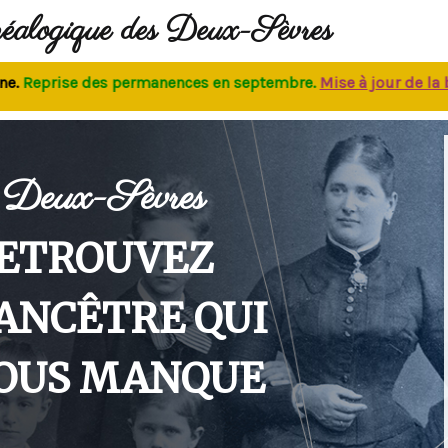
néalogique des Deux-Sèvres
eprise des permanences
en septembre.
M
ise à jour de la base
Deux-Sèvres
ETROUVEZ
'ANCÊTRE QUI
OUS MANQUE