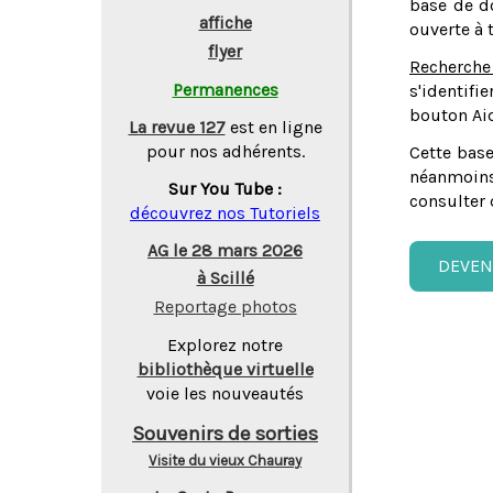
base de do
affiche
ouverte à 
flyer
Recherche
Permanences
s'identifi
bouton Aid
La revue 127
est en ligne
pour nos adhérents.
Cette base
néanmoins
Sur You Tube :
consulter 
découvrez nos Tutoriels
AG le 28 mars 2026
DEVEN
à Scillé
Reportage photos
Explorez notre
bibliothèque virtuelle
voie les nouveautés
Souvenirs de sorties
Visite du vieux Chauray