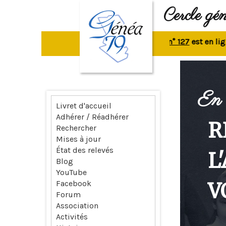
Cercle gé
La revue n° 127
est en ligne.
R
En 
Livret d'accueil
Adhérer / Réadhérer
R
Rechercher
Mises à jour
État des relevés
L
Blog
YouTube
V
Facebook
Forum
Association
Activités