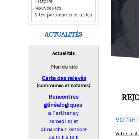
Histoire
Nouveautés
Sites partenaires et utiles
ACTUALITÉS
Actualités
Plan du site
Carte des relevés
(communes et notaires)
REJ
Rencontres
généalogiques
à Parthenay
VOTRE 
samedi 10 et
dimanche 11 octobre
Votre rec
de 10 h à 18 h