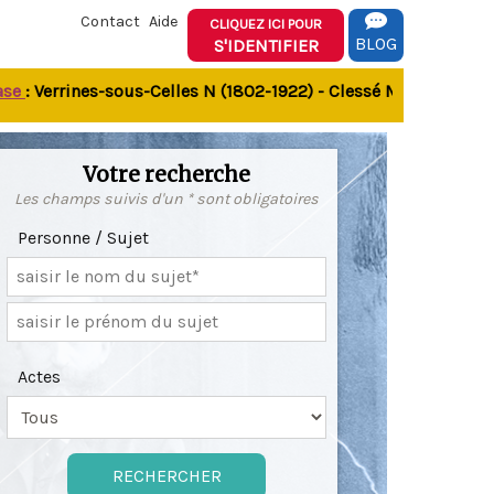
Contact
Aide
CLIQUEZ ICI POUR
BLOG
S'IDENTIFIER
 Verrines-sous-Celles N (1802-1922) - Clessé M (1803-1849) - 
Votre recherche
Les champs suivis d'un * sont obligatoires
Personne / Sujet
Actes