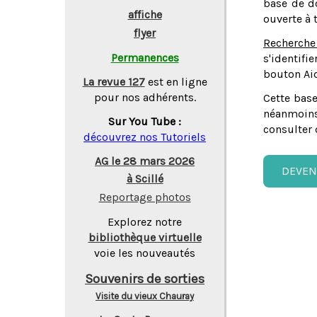
base de do
affiche
ouverte à 
flyer
Recherche
Permanences
s'identifi
bouton Aid
La revue 127
est en ligne
pour nos adhérents.
Cette base
néanmoins
Sur You Tube :
consulter 
découvrez nos Tutoriels
AG le 28 mars 2026
DEVEN
à Scillé
Reportage photos
Explorez notre
bibliothèque virtuelle
voie les nouveautés
Souvenirs de sorties
Visite du vieux Chauray