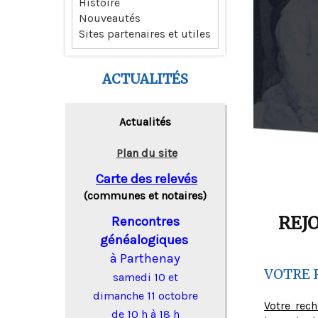
Histoire
Nouveautés
Sites partenaires et utiles
ACTUALITÉS
Actualités
Plan du site
Carte des relevés
(communes et notaires)
REJ
Rencontres
généalogiques
à Parthenay
VOTRE 
samedi 10 et
dimanche 11 octobre
Votre rec
de 10 h à 18 h