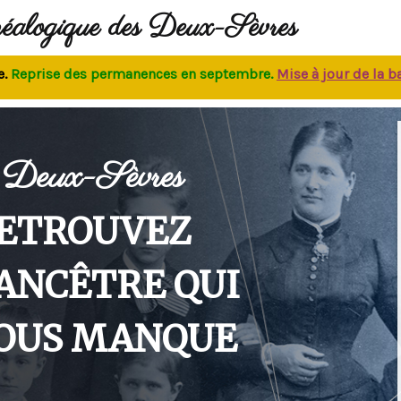
néalogique des Deux-Sèvres
rise des permanences
en septembre.
M
ise à jour de la base
:
Deux-Sèvres
ETROUVEZ
'ANCÊTRE QUI
OUS MANQUE