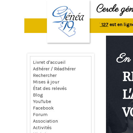
Cercle gé
La revue n° 127
est en ligne.
Rep
En 
Livret d'accueil
Adhérer / Réadhérer
R
Rechercher
Mises à jour
État des relevés
L
Blog
YouTube
V
Facebook
Forum
Association
Activités