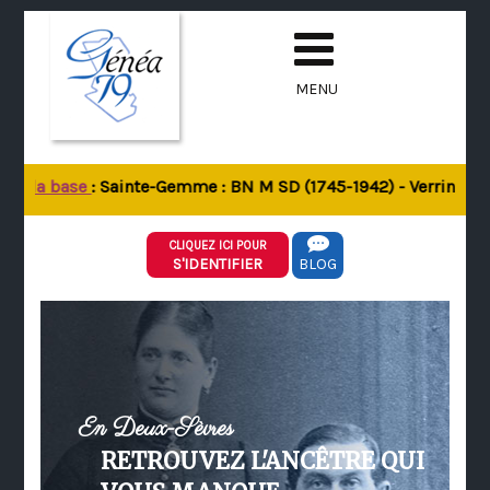
MENU
de la base
: Sainte-Gemme : BN M SD (1745-1942) - Verrines-sou
CLIQUEZ ICI POUR
S'IDENTIFIER
BLOG
En Deux-Sèvres
RETROUVEZ L'ANCÊTRE QUI