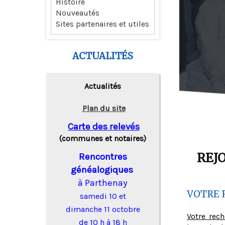
Histoire
Nouveautés
Sites partenaires et utiles
ACTUALITÉS
Actualités
Plan du site
Carte des relevés
(communes et notaires)
REJ
Rencontres
généalogiques
à Parthenay
VOTRE 
samedi 10 et
dimanche 11 octobre
Votre rec
de 10 h à 18 h