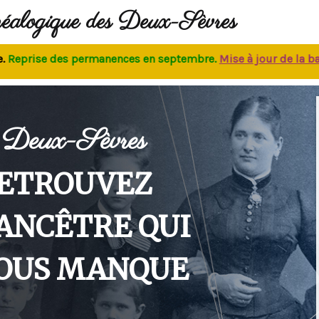
néalogique des Deux-Sèvres
rise des permanences
en septembre.
M
ise à jour de la base
:
Deux-Sèvres
ETROUVEZ
'ANCÊTRE QUI
OUS MANQUE