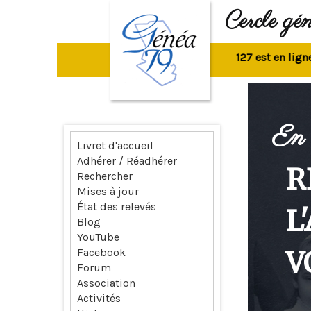
Cercle gé
La revue n° 127
est en ligne.
Rep
En 
Livret d'accueil
Adhérer / Réadhérer
R
Rechercher
Mises à jour
État des relevés
L
Blog
YouTube
V
Facebook
Forum
Association
Activités