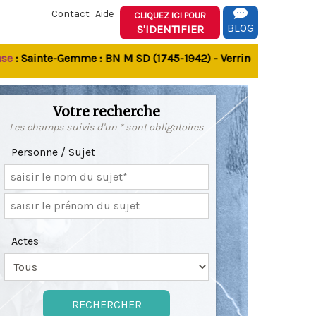
Contact
Aide
CLIQUEZ ICI POUR
BLOG
S'IDENTIFIER
 Sainte-Gemme : BN M SD (1745-1942) - Verrines-sous-Celles N 
Votre recherche
Les champs suivis d'un * sont obligatoires
Personne / Sujet
Actes