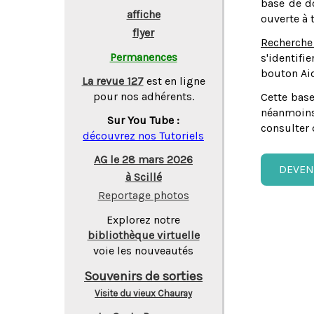
base de do
affiche
ouverte à 
flyer
Recherche
Permanences
s'identifi
bouton Aid
La revue 127
est en ligne
pour nos adhérents.
Cette base
néanmoins
Sur You Tube :
consulter 
découvrez nos Tutoriels
AG le 28 mars 2026
DEVEN
à Scillé
Reportage photos
Explorez notre
bibliothèque virtuelle
voie les nouveautés
Souvenirs de sorties
Visite du vieux Chauray