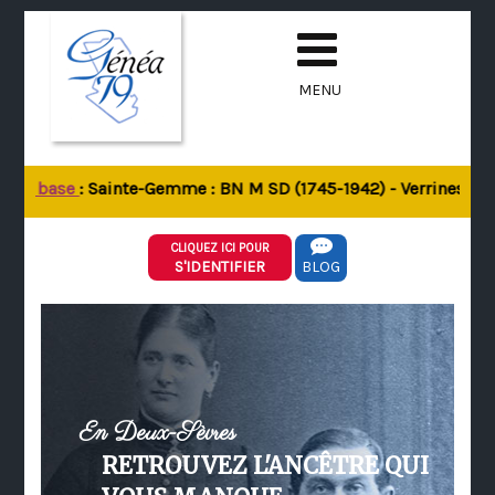
MENU
 la base
: Sainte-Gemme : BN M SD (1745-1942) - Verrines-sous-
CLIQUEZ ICI POUR
S'IDENTIFIER
BLOG
En Deux-Sèvres
RETROUVEZ L'ANCÊTRE QUI