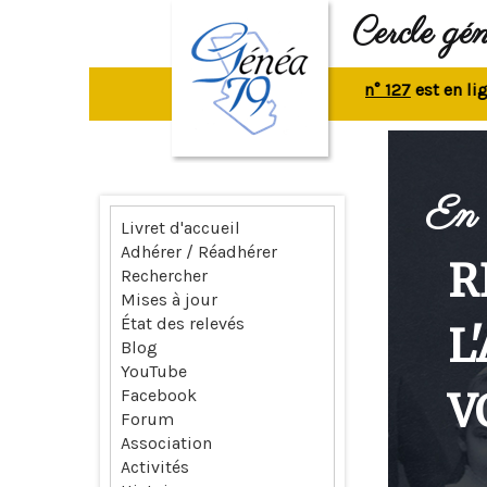
Cercle gé
La revue n° 127
est en ligne.
R
En 
Livret d'accueil
Adhérer / Réadhérer
R
Rechercher
Mises à jour
État des relevés
L
Blog
YouTube
V
Facebook
Forum
Association
Activités