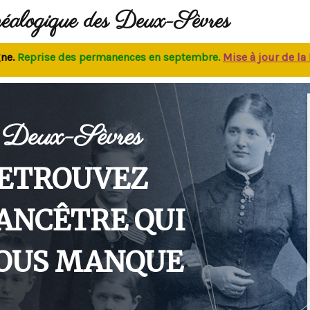
néalogique des Deux-Sèvres
eprise des permanences
en septembre.
M
ise à jour de la bas
Deux-Sèvres
ETROUVEZ
'ANCÊTRE QUI
OUS MANQUE