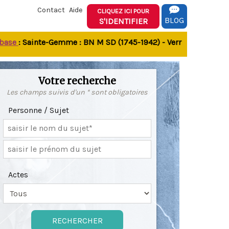
Contact
Aide
CLIQUEZ ICI POUR
BLOG
S'IDENTIFIER
e
: Sainte-Gemme : BN M SD (1745-1942) - Verrines-sous-Celles 
Votre recherche
Les champs suivis d'un * sont obligatoires
Personne / Sujet
Actes