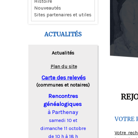
Histoire
Nouveautés
Sites partenaires et utiles
ACTUALITÉS
Actualités
Plan du site
Carte des relevés
(communes et notaires)
REJ
Rencontres
généalogiques
à Parthenay
VOTRE 
samedi 10 et
dimanche 11 octobre
Votre rec
de 10 h à 18 h