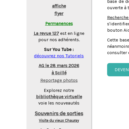
base de do
affiche
ouverte à 
flyer
Recherche
Permanences
s'identifi
bouton Aid
La revue 127
est en ligne
pour nos adhérents.
Cette base
néanmoins
Sur You Tube :
consulter 
découvrez nos Tutoriels
AG le 28 mars 2026
DEVEN
à Scillé
Reportage photos
Explorez notre
bibliothèque virtuelle
voie les nouveautés
Souvenirs de sorties
Visite du vieux Chauray