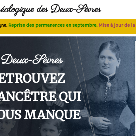
néalogique des Deux-Sèvres
eprise des permanences
en septembre.
M
ise à jour de la bas
Deux-Sèvres
ETROUVEZ
'ANCÊTRE QUI
OUS MANQUE