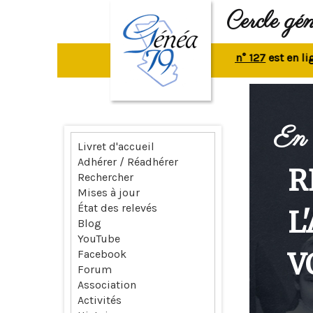
Cercle gé
La revue n° 127
est en ligne.
R
En 
Livret d'accueil
Adhérer / Réadhérer
R
Rechercher
Mises à jour
État des relevés
L
Blog
YouTube
V
Facebook
Forum
Association
Activités