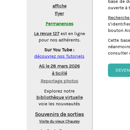
base de do
affiche
ouverte à 
flyer
Recherche
Permanences
s'identifi
bouton Aid
La revue 127
est en ligne
pour nos adhérents.
Cette base
néanmoins
Sur You Tube :
consulter 
découvrez nos Tutoriels
AG le 28 mars 2026
DEVEN
à Scillé
Reportage photos
Explorez notre
bibliothèque virtuelle
voie les nouveautés
Souvenirs de sorties
Visite du vieux Chauray