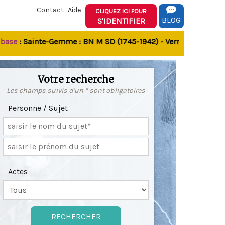
Contact
Aide
CLIQUEZ ICI POUR
BLOG
S'IDENTIFIER
e
: Sainte-Gemme : BN M SD (1745-1942) - Verrines-sous-Celles
Votre recherche
Les champs suivis d'un * sont obligatoires
Personne / Sujet
Actes