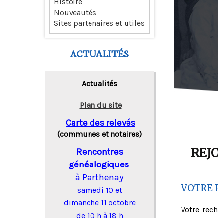
Histoire
Nouveautés
Sites partenaires et utiles
ACTUALITÉS
Actualités
Plan du site
Carte des relevés
(communes et notaires)
REJ
Rencontres
généalogiques
à Parthenay
VOTRE 
samedi 10 et
dimanche 11 octobre
Votre rec
de 10 h à 18 h