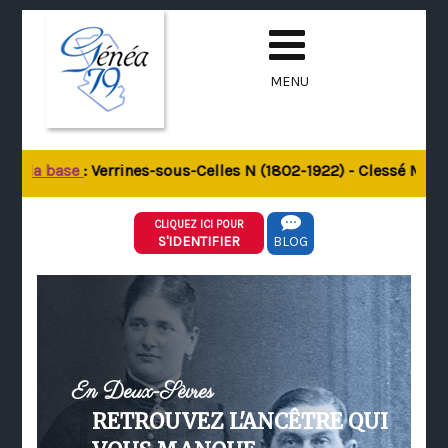
MENU
de la base
: Verrines-sous-Celles N (1802-1922) - Clessé M (18
CLIQUEZ ICI POUR
S'IDENTIFIER
BLOG
En Deux-Sèvres
RETROUVEZ L'ANCÊTRE QUI