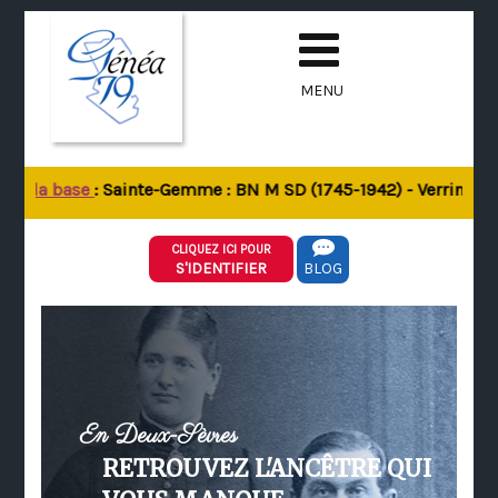
MENU
de la base
: Sainte-Gemme : BN M SD (1745-1942) - Verrines-sou
CLIQUEZ ICI POUR
S'IDENTIFIER
BLOG
En Deux-Sèvres
RETROUVEZ L'ANCÊTRE QUI