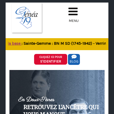
MENU
de la base
: Sainte-Gemme : BN M SD (1745-1942) - Verrines-sou
CLIQUEZ ICI POUR
S'IDENTIFIER
BLOG
En Deux-Sèvres
RETROUVEZ L'ANCÊTRE QUI