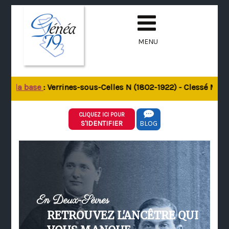
MENU
de la base
: Verrines-sous-Celles N (1802-1922) - Clessé M (18
CLIQUEZ ICI POUR
S'IDENTIFIER
BLOG
En Deux-Sèvres
RETROUVEZ L'ANCÊTRE QUI