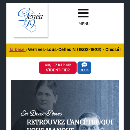
MENU
 de la base
: Verrines-sous-Celles N (1802-1922) - Clessé M (18
CLIQUEZ ICI POUR
S'IDENTIFIER
BLOG
En Deux-Sèvres
RETROUVEZ L'ANCÊTRE QUI