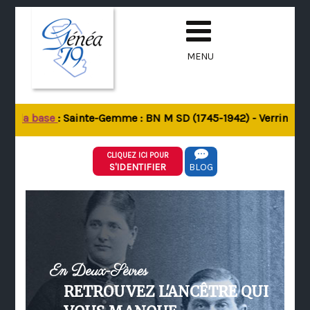
MENU
 de la base
: Sainte-Gemme : BN M SD (1745-1942) - Verrines-so
CLIQUEZ ICI POUR
S'IDENTIFIER
BLOG
En Deux-Sèvres
RETROUVEZ L'ANCÊTRE QUI