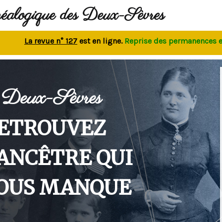
néalogique des Deux-Sèvres
La revue n° 127
est en ligne.
Reprise des permanences
en se
Deux-Sèvres
ETROUVEZ
'ANCÊTRE QUI
OUS MANQUE