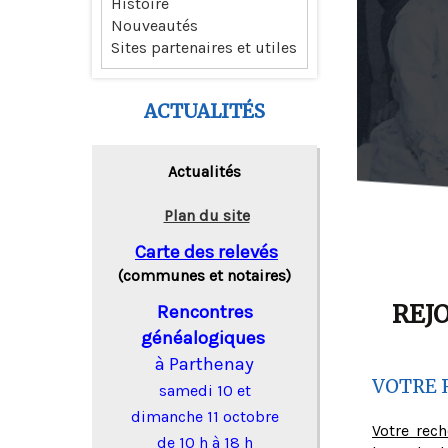
Histoire
Nouveautés
Sites partenaires et utiles
ACTUALITÉS
Actualités
Plan du site
Carte des relevés
(communes et notaires)
REJ
Rencontres
généalogiques
à Parthenay
VOTRE 
samedi 10 et
dimanche 11 octobre
Votre rec
de 10 h à 18 h