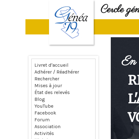
Cercle gé
En 
Livret d'accueil
Adhérer / Réadhérer
R
Rechercher
Mises à jour
État des relevés
L
Blog
YouTube
V
Facebook
Forum
Association
Activités