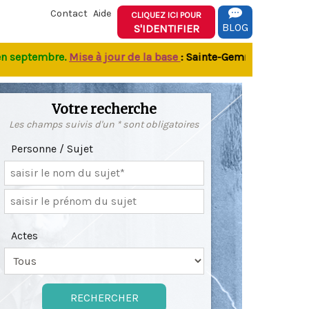
Contact
Aide
CLIQUEZ ICI POUR
BLOG
S'IDENTIFIER
ptembre.
M
ise à jour de la base
: Sainte-Gemme : BN M SD (174
Votre recherche
Les champs suivis d'un * sont obligatoires
Personne / Sujet
Actes