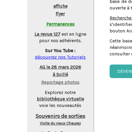
base de do
affiche
ouverte à 
flyer
Recherche
Permanences
s'identifi
bouton Aid
La revue 127
est en ligne
pour nos adhérents.
Cette base
néanmoins
Sur You Tube :
consulter 
découvrez nos Tutoriels
AG le 28 mars 2026
DEVEN
à Scillé
Reportage photos
Explorez notre
bibliothèque virtuelle
voie les nouveautés
Souvenirs de sorties
Visite du vieux Chauray