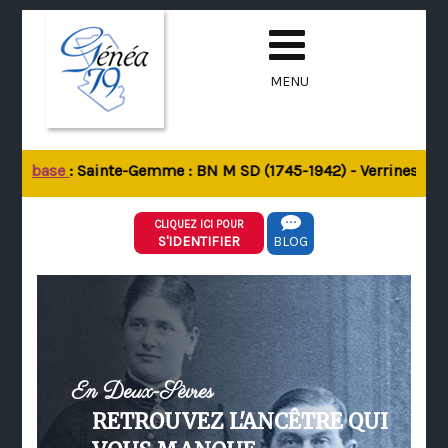
MENU
 la base
: Sainte-Gemme : BN M SD (1745-1942) - Verrines-sous-
CLIQUEZ ICI POUR
S'IDENTIFIER
BLOG
En Deux-Sèvres
RETROUVEZ L'ANCÊTRE QUI