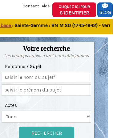
Contact
Aide
CLIQUEZ ICI POUR
BLOG
S'IDENTIFIER
e
: Sainte-Gemme : BN M SD (1745-1942) - Verrines-sous-Celles
Votre recherche
Les champs suivis d'un * sont obligatoires
Personne / Sujet
Actes