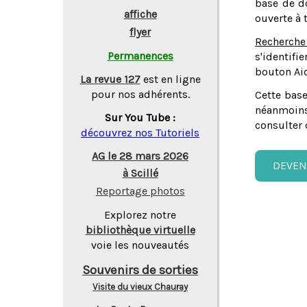
base de do
affiche
ouverte à 
flyer
Recherche
Permanences
s'identifi
bouton Aid
La revue 127
est en ligne
pour nos adhérents.
Cette base
néanmoins
Sur You Tube :
consulter 
découvrez nos Tutoriels
AG le 28 mars 2026
DEVEN
à Scillé
Reportage photos
Explorez notre
bibliothèque virtuelle
voie les nouveautés
Souvenirs de sorties
Visite du vieux Chauray