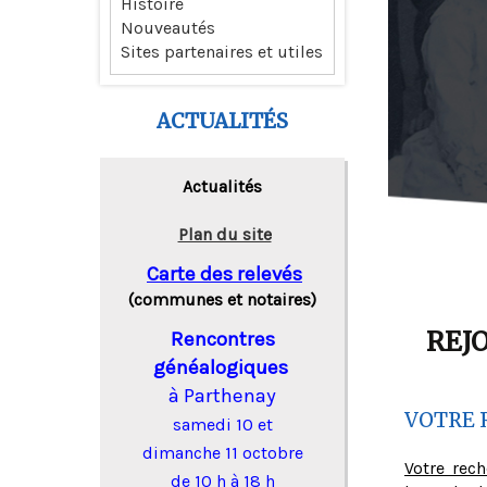
Histoire
Nouveautés
Sites partenaires et utiles
ACTUALITÉS
Actualités
Plan du site
Carte des relevés
(communes et notaires)
REJ
Rencontres
généalogiques
à Parthenay
VOTRE 
samedi 10 et
dimanche 11 octobre
Votre rec
de 10 h à 18 h