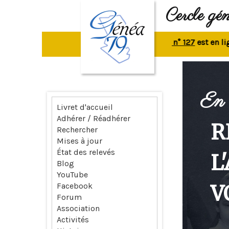
Cercle gé
La revue n° 127
est en ligne.
R
En 
Livret d'accueil
Adhérer / Réadhérer
R
Rechercher
Mises à jour
État des relevés
L
Blog
YouTube
V
Facebook
Forum
Association
Activités