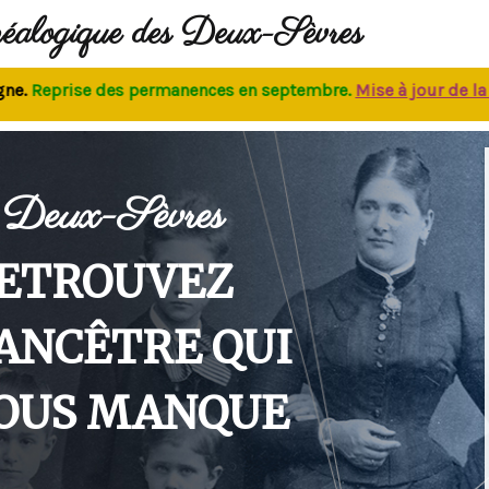
néalogique des Deux-Sèvres
eprise des permanences
en septembre.
M
ise à jour de la bas
Deux-Sèvres
ETROUVEZ
'ANCÊTRE QUI
OUS MANQUE