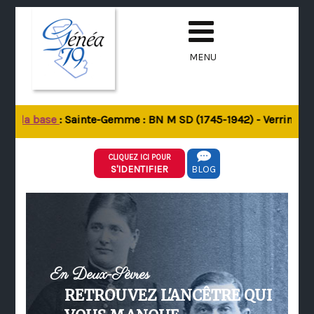
MENU
de la base
: Sainte-Gemme : BN M SD (1745-1942) - Verrines-sou
CLIQUEZ ICI POUR
S'IDENTIFIER
BLOG
En Deux-Sèvres
RETROUVEZ L'ANCÊTRE QUI