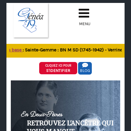
MENU
e la base
: Sainte-Gemme : BN M SD (1745-1942) - Verrines-sous
CLIQUEZ ICI POUR
S'IDENTIFIER
BLOG
En Deux-Sèvres
RETROUVEZ L'ANCÊTRE QUI