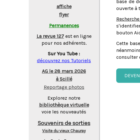
base de do
affiche
ouverte à 
flyer
Recherche
Permanences
s'identifi
bouton Aid
La revue 127
est en ligne
pour nos adhérents.
Cette base
néanmoins
Sur You Tube :
consulter 
découvrez nos Tutoriels
AG le 28 mars 2026
DEVEN
à Scillé
Reportage photos
Explorez notre
bibliothèque virtuelle
voie les nouveautés
Souvenirs de sorties
Visite du vieux Chauray