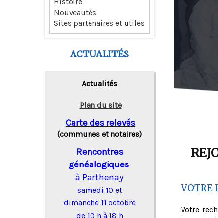
Histoire
Nouveautés
Sites partenaires et utiles
ACTUALITÉS
Actualités
Plan du site
Carte des relevés
(communes et notaires)
REJ
Rencontres
généalogiques
à Parthenay
VOTRE 
samedi 10 et
dimanche 11 octobre
Votre rec
de 10 h à 18 h