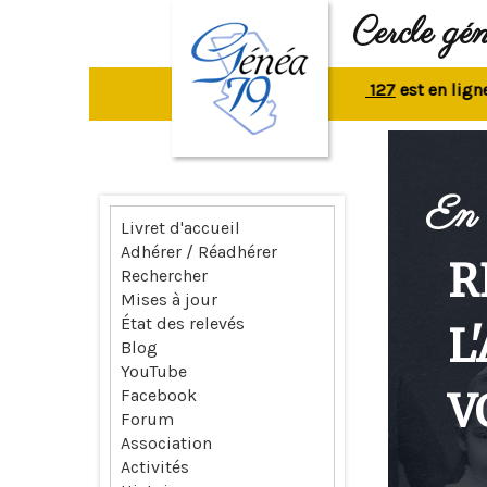
Cercle gé
La revue n° 127
est en ligne.
Rep
En 
Livret d'accueil
Adhérer / Réadhérer
R
Rechercher
Mises à jour
État des relevés
L
Blog
YouTube
V
Facebook
Forum
Association
Activités