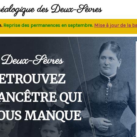
néalogique des Deux-Sèvres
rise des permanences
en septembre.
M
ise à jour de la base
:
Deux-Sèvres
ETROUVEZ
'ANCÊTRE QUI
OUS MANQUE