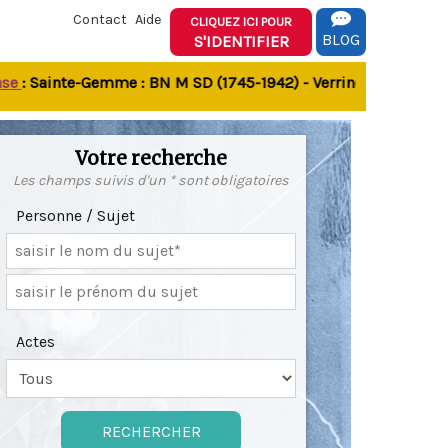
Contact
Aide
CLIQUEZ ICI POUR
BLOG
S'IDENTIFIER
 Sainte-Gemme : BN M SD (1745-1942) - Verrines-sous-Celles N 
Votre recherche
Les champs suivis d'un * sont obligatoires
Personne / Sujet
Actes