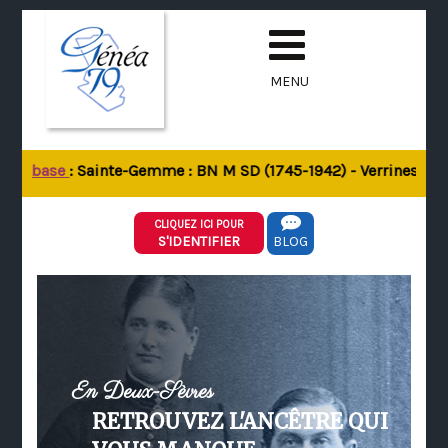
MENU
e la base
: Sainte-Gemme : BN M SD (1745-1942) - Verrines-sous
CLIQUEZ ICI POUR
S'IDENTIFIER
BLOG
En Deux-Sèvres
RETROUVEZ L'ANCÊTRE QUI