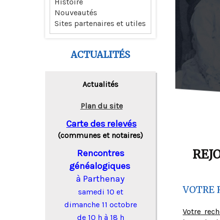
Histoire
Nouveautés
Sites partenaires et utiles
ACTUALITÉS
Actualités
Plan du site
Carte des relevés
(communes et notaires)
REJ
Rencontres
généalogiques
à Parthenay
VOTRE 
samedi 10 et
dimanche 11 octobre
Votre rec
de 10 h à 18 h