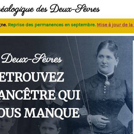
néalogique des Deux-Sèvres
eprise des permanences
en septembre.
M
ise à jour de la bas
Deux-Sèvres
ETROUVEZ
'ANCÊTRE QUI
OUS MANQUE