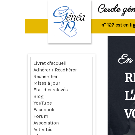
Cercle gé
La revue n° 127
est en ligne.
R
En 
Livret d'accueil
Adhérer / Réadhérer
R
Rechercher
Mises à jour
État des relevés
L
Blog
YouTube
V
Facebook
Forum
Association
Activités