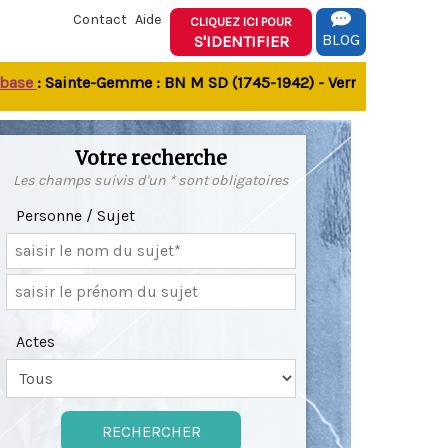
Contact
Aide
CLIQUEZ ICI POUR
BLOG
S'IDENTIFIER
e
: Sainte-Gemme : BN M SD (1745-1942) - Verrines-sous-Celles 
Votre recherche
Les champs suivis d'un * sont obligatoires
Personne / Sujet
Actes