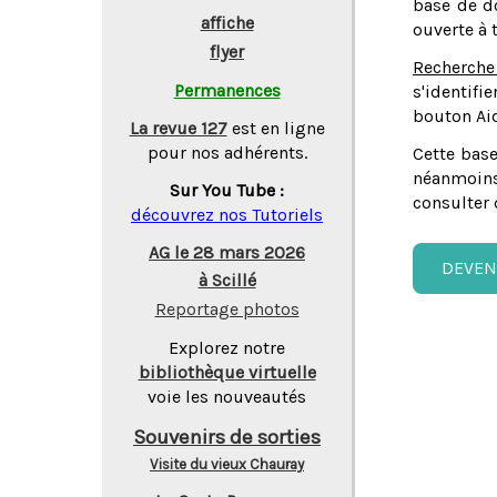
base de do
affiche
ouverte à 
flyer
Recherche
Permanences
s'identifi
bouton Aid
La revue 127
est en ligne
pour nos adhérents.
Cette base
néanmoins
Sur You Tube :
consulter 
découvrez nos Tutoriels
AG le 28 mars 2026
DEVEN
à Scillé
Reportage photos
Explorez notre
bibliothèque virtuelle
voie les nouveautés
Souvenirs de sorties
Visite du vieux Chauray